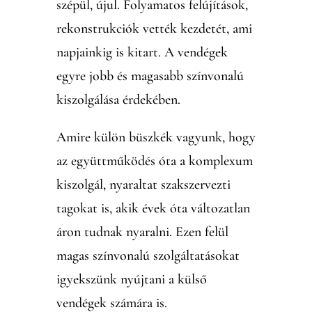
szépül, újul. Folyamatos felújítások,
rekonstrukciók vették kezdetét, ami
napjainkig is kitart. A vendégek
egyre jobb és magasabb színvonalú
kiszolgálása érdekében.
Amire külön büszkék vagyunk, hogy
az együttműködés óta a komplexum
kiszolgál, nyaraltat szakszervezti
tagokat is, akik évek óta változatlan
áron tudnak nyaralni. Ezen felül
magas színvonalú szolgáltatásokat
igyekszünk nyújtani a külső
vendégek számára is.