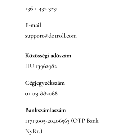
+36-1-432-3231
E-mail
support@dotroll.com
Közösségi adószám
HU 13962982
Cégjegyzékszám
01-09-882068
Bankszámlaszám
11713005-20406563 (OTP Bank
NyRt.)