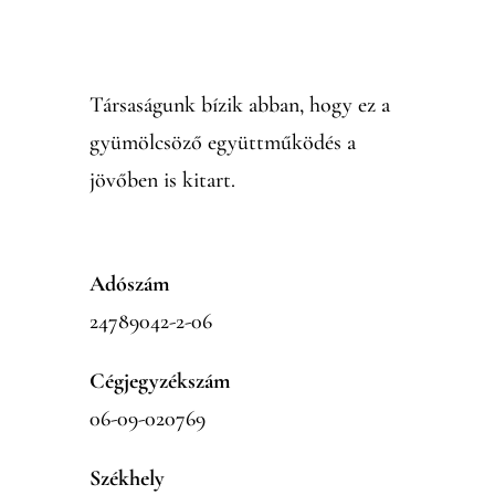
Társaságunk bízik abban, hogy ez a
gyümölcsöző együttműködés a
jövőben is kitart.
Adószám
24789042-2-06
Cégjegyzékszám
06-09-020769
Székhely