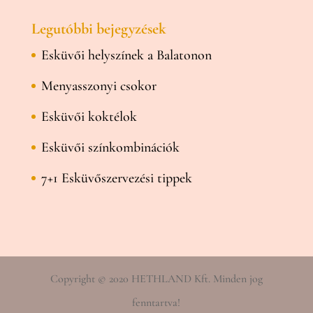
Legutóbbi bejegyzések
Esküvői helyszínek a Balatonon
Menyasszonyi csokor
Esküvői koktélok
Esküvői színkombinációk
7+1 Esküvőszervezési tippek
Copyright © 2020 HETHLAND Kft. Minden jog
fenntartva!