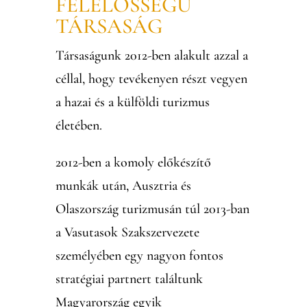
FELELŐSSÉGŰ
TÁRSASÁG
Társaságunk 2012-ben alakult azzal a
céllal, hogy tevékenyen részt vegyen
a hazai és a külföldi turizmus
életében.
2012-ben a komoly előkészítő
munkák után, Ausztria és
Olaszország turizmusán túl 2013-ban
a Vasutasok Szakszervezete
személyében egy nagyon fontos
stratégiai partnert találtunk
Magyarország egyik