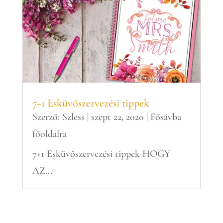
7+1 Esküvőszervezési tippek
Szerző:
Szless
|
szept 22, 2020
|
Fősávba
főoldalra
7+1 Esküvőszervezési tippek HOGY
AZ...