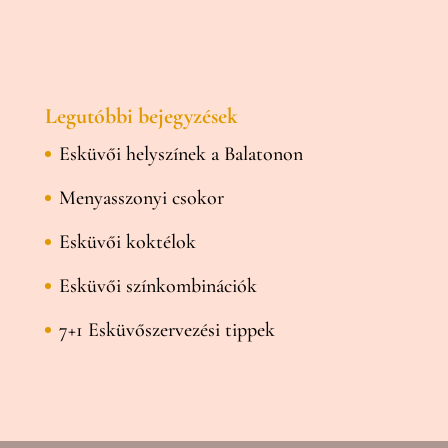
Legutóbbi bejegyzések
Esküvői helyszínek a Balatonon
Menyasszonyi csokor
Esküvői koktélok
Esküvői színkombinációk
7+1 Esküvőszervezési tippek