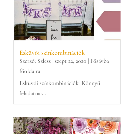
Esküvői színkombinációk
Szerző:
Szless
|
szept 22, 2020
|
Fősávba
főoldalra
Esküvői színkombinációk Könnyű
feladatnak...