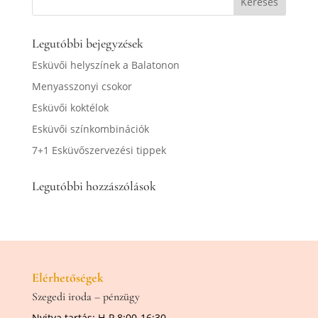
Legutóbbi bejegyzések
Esküvői helyszínek a Balatonon
Menyasszonyi csokor
Esküvői koktélok
Esküvői színkombinációk
7+1 Esküvőszervezési tippek
Legutóbbi hozzászólások
Elérhetőségek
Szegedi iroda – pénzügy
Nyitva tartás: H-P 8:00-16:30