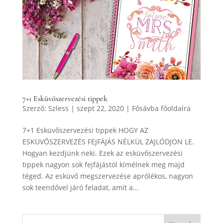
7+1 Esküvőszervezési tippek
Szerző:
Szless
|
szept 22, 2020
|
Fősávba főoldalra
7+1 Esküvőszervezési tippek HOGY AZ
ESKÜVŐSZERVEZÉS FEJFÁJÁS NÉLKÜL ZAJLÓDJON LE.
Hogyan kezdjünk neki. Ezek az esküvőszervezési
tippek nagyon sok fejfájástól kímélnek meg majd
téged. Az esküvő megszervezése aprólékos, nagyon
sok teendővel járó feladat, amit a...