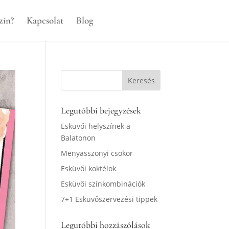
zín?
Kapcsolat
Blog
Legutóbbi bejegyzések
Esküvői helyszínek a
Balatonon
Menyasszonyi csokor
Esküvői koktélok
Esküvői színkombinációk
7+1 Esküvőszervezési tippek
Legutóbbi hozzászólások