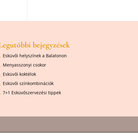
Legutóbbi bejegyzések
Esküvői helyszínek a Balatonon
Menyasszonyi csokor
Esküvői koktélok
Esküvői színkombinációk
7+1 Esküvőszervezési tippek