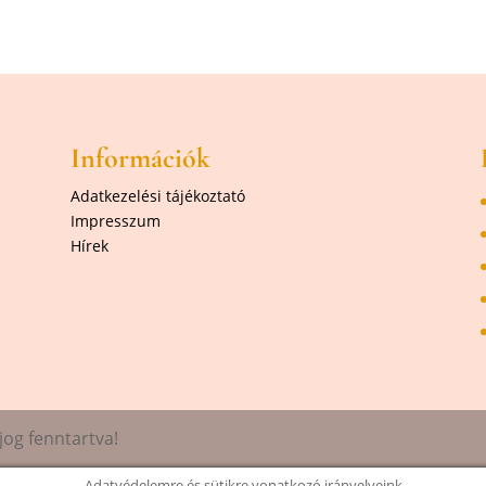
Információk
Adatkezelési tájékoztató
Impresszum
Hírek
og fenntartva!
Adatvédelemre és sütikre vonatkozó irányelveink