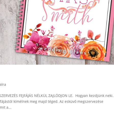
alra
SZERVEZÉS FEJFÁJÁS NÉLKÜL ZAJLÓDJON LE. Hogyan kezdjünk neki.
ejfájástól kímélnek meg majd téged. Az esküvő megszervezése
it a...