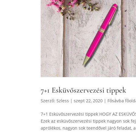
7+1 Esküvőszervezési tippek
Szerző:
Szless
|
szept 22, 2020
|
Fősávba főold
7+1 Esküvőszervezési tippek HOGY AZ ESKÜVŐ
Ezek az esküvőszervezési tippek nagyon sok f
aprólékos, nagyon sok teendővel járó feladat, am