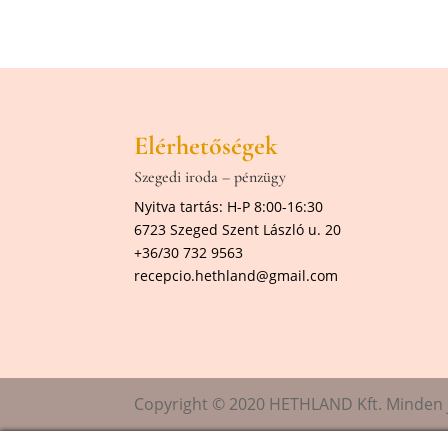
Elérhetőségek
Szegedi iroda – pénzügy
Nyitva tartás: H-P 8:00-16:30
6723 Szeged Szent László u. 20
+36/30 732 9563
recepcio.hethland@gmail.com
Copyright © 2020 HETHLAND Kft. Minden j